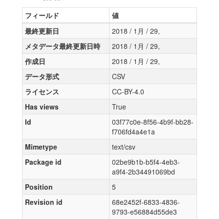
フィールド
値
最終更新日
2018 / 1月 / 29,
メタデータ最終更新日時
2018 / 1月 / 29,
作成日
2018 / 1月 / 29,
データ形式
CSV
ライセンス
CC-BY-4.0
Has views
True
Id
03f77c0e-8f56-4b9f-bb28-
f706fd4a4e1a
Mimetype
text/csv
Package id
02be9b1b-b5f4-4eb3-
a9f4-2b34491069bd
Position
5
Revision id
68e2452f-6833-4836-
9793-e56884d55de3