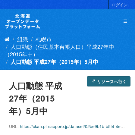
ス
ログイン
キ
ッ
プ
し
て
組織
札幌市
内
容
人口動態（住民基本台帳人口）平成27年中
へ
（2015年中）
人口動態 平成27年（2015年）5月中
リソースへ行く
人口動態 平成
27年（2015
年）5月中
URL:
https://ckan.pf-sapporo.jp/dataset/02be9b1b-b5f4-4eb3-a9f4-2b34491069bd/resource/03f77c0e-8f56-4b9f-bb28-f706fd4a4e1a/download/dotai201505.csv