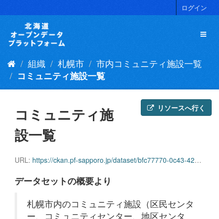
ス
ログイン
キ
ッ
プ
し
て
組織
札幌市
市内コミュニティ施設一覧
内
容
コミュニティ施設一覧
へ
リソースへ行く
コミュニティ施
設一覧
URL:
https://ckan.pf-sapporo.jp/dataset/bfc77770-0c43-42cd-8770-b4d57046f47d/resource/5c53b307-59ba-493d-9914-e6ea6ff1da8f/download/communityshisetsu20180528.csv
データセットの概要より
札幌市内のコミュニティ施設（区民センタ
ー、コミュニティセンター、地区センタ