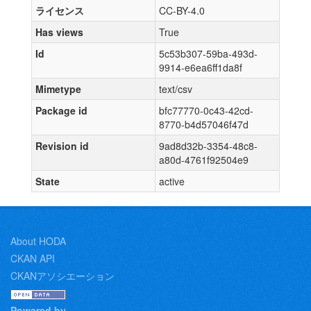
ライセンス
CC-BY-4.0
Has views
True
Id
5c53b307-59ba-493d-
9914-e6ea6ff1da8f
Mimetype
text/csv
Package id
bfc77770-0c43-42cd-
8770-b4d57046f47d
Revision id
9ad8d32b-3354-48c8-
a80d-4761f92504e9
State
active
About HODA
CKAN API
CKANアソシエーション
Powered by