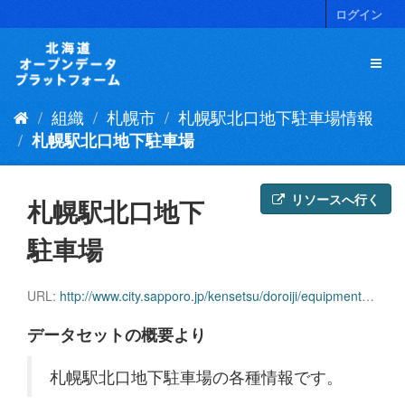
ス
ログイン
キ
ッ
プ
し
て
組織
札幌市
札幌駅北口地下駐車場情報
内
容
札幌駅北口地下駐車場
へ
リソースへ行く
札幌駅北口地下
駐車場
URL:
http://www.city.sapporo.jp/kensetsu/doroiji/equipments/03parking/kitachika.html
データセットの概要より
札幌駅北口地下駐車場の各種情報です。