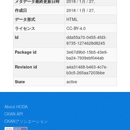
メタデータ最終更新日時
2018 / 1月 / 27,
作成日
2018 / 1月 / 27,
データ形式
HTML
ライセンス
CC-BY-4.0
Id
dda55a70-0455-4fd3-
8735-1274628d8245
Package id
3e67d9b0-15b5-43e9-
ba24-7939ebf044ab
Revision id
a4a31468-b463-4c7e-
b3c5-265aa7203bbe
State
active
About HODA
CKAN API
CKANアソシエーション