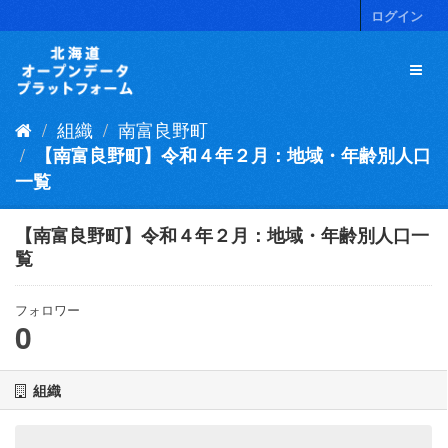
ス
ログイン
キ
ッ
プ
し
て
組織
南富良野町
内
容
【南富良野町】令和４年２月：地域・年齢別人口
へ
一覧
【南富良野町】令和４年２月：地域・年齢別人口一
覧
フォロワー
0
組織