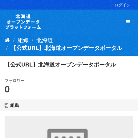
ス
ログイン
キ
ッ
プ
し
て
組織
北海道
内
容
【公式URL】北海道オープンデータポータル
へ
【公式URL】北海道オープンデータポータル
フォロワー
0
組織