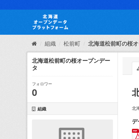
ス
キ
ッ
プ
し
て
内
組織
松前町
北海道松前町の桜オ
容
へ
北海道松前町の桜オープンデー
タ
フォロワー
0
北
組織
デ