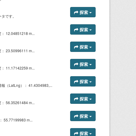
探索
ータです。
探索
12.04851218 m...
探索
23.50996111 m...
探索
11.17142259 m...
探索
tLng）： 41.4304983,...
探索
56.35261484 m...
探索
5.77199983 m...
探索