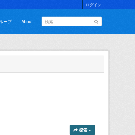
ログイン
ループ
About
。
探索
。