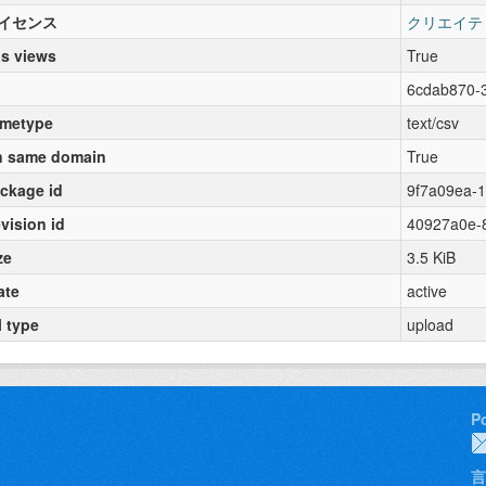
イセンス
クリエイテ
s views
True
6cdab870-
metype
text/csv
 same domain
True
ckage id
9f7a09ea-1
vision id
40927a0e-
ze
3.5 KiB
ate
active
l type
upload
P
言