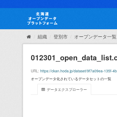
ス
キ
ッ
プ
し
て
内
組織
登別市
オープンデータ一覧
容
へ
012301_open_data_list.
URL:
https://ckan.hoda.jp/dataset/9f7a09ea-135f
オープンデータ化されているデータセットの一覧
データエクスプローラー