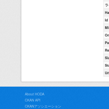
ラ
Ha
Id
Mi
On
Pa
Re
Si
St
Ur
About HODA
CKAN API
CKANアソシエーション