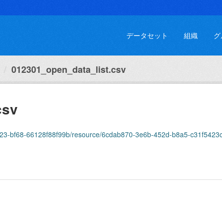
データセット
組織
グ
012301_open_data_list.csv
csv
-4b23-bf68-66128f88f99b/resource/6cdab870-3e6b-452d-b8a5-c31f5423