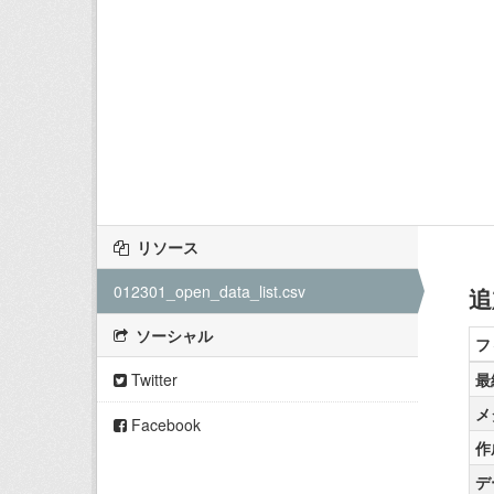
リソース
012301_open_data_list.csv
追
ソーシャル
フ
Twitter
最
メ
Facebook
作
デ