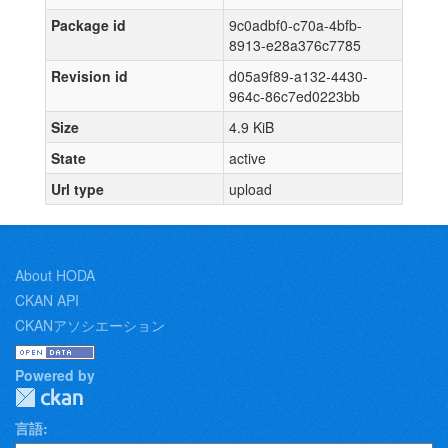
Package id
9c0adbf0-c70a-4bfb-
8913-e28a376c7785
Revision id
d05a9f89-a132-4430-
964c-86c7ed0223bb
Size
4.9 KiB
State
active
Url type
upload
About HODA
CKAN API
CKANアソシエーション
Powered by
言語