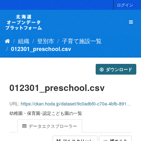
ス
ログイン
キ
ッ
プ
し
て
組織
登別市
子育て施設一覧
内
容
012301_preschool.csv
へ
ダウンロード
012301_preschool.csv
URL:
https://ckan.hoda.jp/dataset/9c0adbf0-c70a-4bfb-8913-e28a376c7785/resource/7b5902be-548d-4893-8aeb-a690e7d50964/download/012301_preschool.csv.csv
幼稚園・保育園･認定こども園の一覧
データエクスプローラー