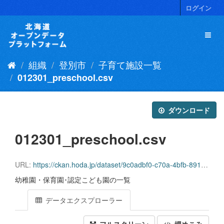
ス
ログイン
キ
ッ
プ
し
て
組織
登別市
子育て施設一覧
内
容
012301_preschool.csv
へ
ダウンロード
012301_preschool.csv
URL:
https://ckan.hoda.jp/dataset/9c0adbf0-c70a-4bfb-8913-e28a376c7785/resource/7b5902be-548d-4893-8aeb-a690e7d50964/download/012301_preschool.csv.csv
幼稚園・保育園･認定こども園の一覧
データエクスプローラー