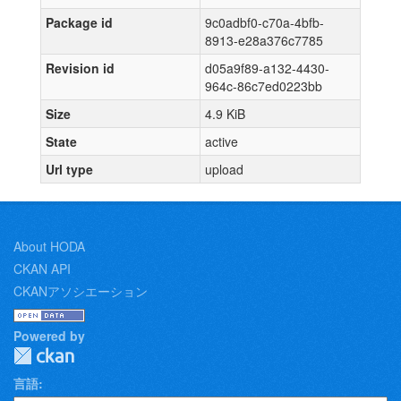
Package id
9c0adbf0-c70a-4bfb-
8913-e28a376c7785
Revision id
d05a9f89-a132-4430-
964c-86c7ed0223bb
Size
4.9 KiB
State
active
Url type
upload
About HODA
CKAN API
CKANアソシエーション
Powered by
言語