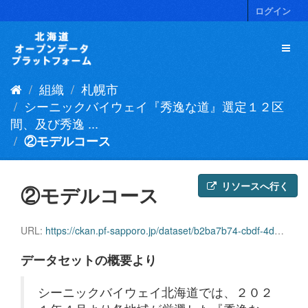
ス
ログイン
キ
ッ
プ
し
て
組織
札幌市
内
容
シーニックバイウェイ『秀逸な道』選定１２区
へ
間、及び秀逸 ...
②モデルコース
リソースへ行く
②モデルコース
URL:
https://ckan.pf-sapporo.jp/dataset/b2ba7b74-cbdf-4d4c-9633-7ab188160ddf/resource/30ca6984-bc52-49b5-8971-e9260d9dbaf5/download/22_rename.zip
データセットの概要より
シーニックバイウェイ北海道では、２０２