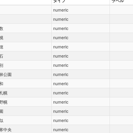
タイプ
ラベル
numeric
numeric
数
numeric
幌
numeric
穂
numeric
石
numeric
別
numeric
林公園
numeric
和
numeric
札幌
numeric
野幌
numeric
園
numeric
似
numeric
寒中央
numeric