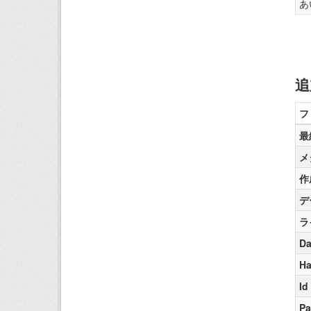
あ
追
フ
最
メ
作
デ
ラ
Da
Ha
Id
Pa