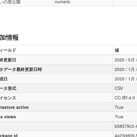
いの里公園
numeric
加情報
ィールド
値
終更新日
2020 / 5月 /
タデータ最終更新日時
2020 / 1月 /
成日
2020 / 1月 /
ータ形式
CSV
イセンス
CC-BY-4.0
tastore active
True
s views
True
b58579c3-
ckage id
4a23dd09-