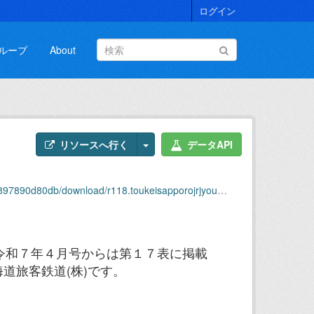
ログイン
ループ
About
リソースへ行く
データAPI
0d80db/download/r118.toukeisapporojrjyousya.csv
令和７年４月号からは第１７表に掲載
道旅客鉄道(株)です。