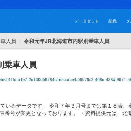
データセット
組織
グ
乗車人員
令和元年JR北海道市内駅別乗車人員
別乗車人員
54ed-41fd-a1e7-2e130d59784c/resource/b58579c3-408e-438d-9971-a89789
ているデータです。 令和７年３月号までは第１８表、
ら表番号が変更となっております。 ・資料提供元は、北海