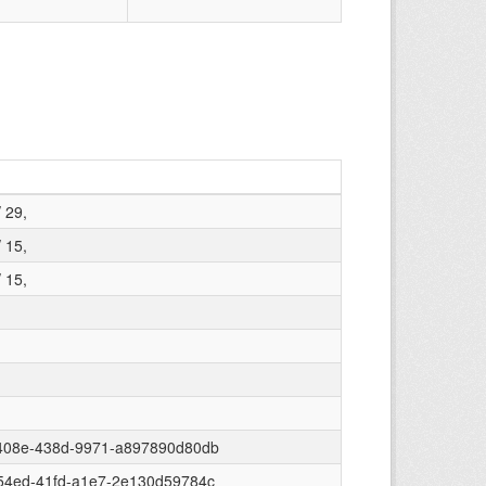
 29,
 15,
 15,
408e-438d-9971-a897890d80db
54ed-41fd-a1e7-2e130d59784c