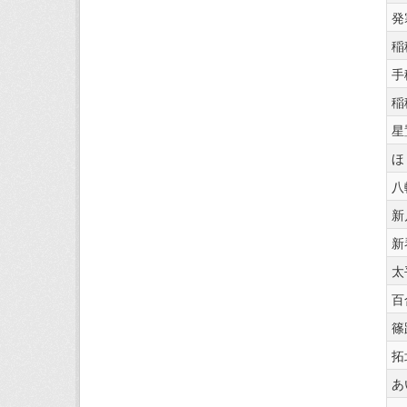
発
稲
手
稲
星
ほ
八
新
新
太
百
篠
拓
あ