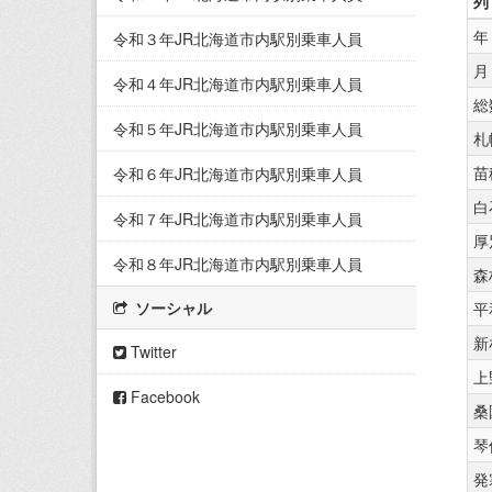
列
年
令和３年JR北海道市内駅別乗車人員
月
令和４年JR北海道市内駅別乗車人員
総
令和５年JR北海道市内駅別乗車人員
札
苗
令和６年JR北海道市内駅別乗車人員
白
令和７年JR北海道市内駅別乗車人員
厚
令和８年JR北海道市内駅別乗車人員
森
ソーシャル
平
新
Twitter
上
Facebook
桑
琴
発