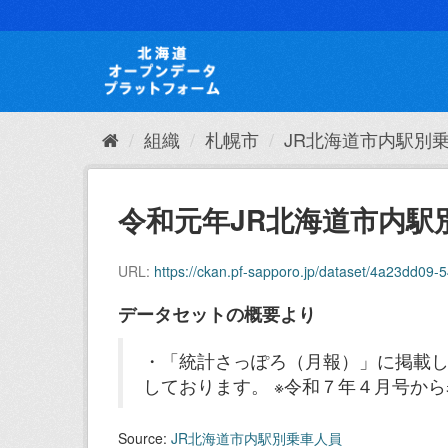
ス
キ
ッ
プ
し
て
内
組織
札幌市
JR北海道市内駅別
容
へ
令和元年JR北海道市内駅
URL:
https://ckan.pf-sapporo.jp/dataset/4a23dd09-
データセットの概要より
・「統計さっぽろ（月報）」に掲載し
しております。 ※令和７年４月号か
Source:
JR北海道市内駅別乗車人員