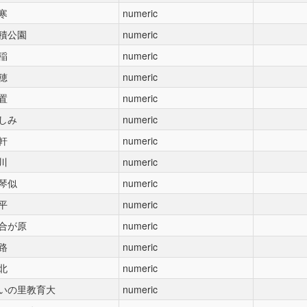
寒
numeric
積公園
numeric
稲
numeric
穂
numeric
置
numeric
しみ
numeric
軒
numeric
川
numeric
琴似
numeric
平
numeric
合が原
numeric
路
numeric
北
numeric
いの里教育大
numeric