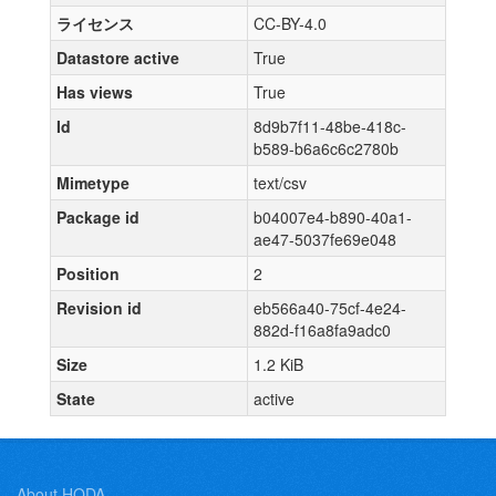
ライセンス
CC-BY-4.0
Datastore active
True
Has views
True
Id
8d9b7f11-48be-418c-
b589-b6a6c6c2780b
Mimetype
text/csv
Package id
b04007e4-b890-40a1-
ae47-5037fe69e048
Position
2
Revision id
eb566a40-75cf-4e24-
882d-f16a8fa9adc0
Size
1.2 KiB
State
active
About HODA