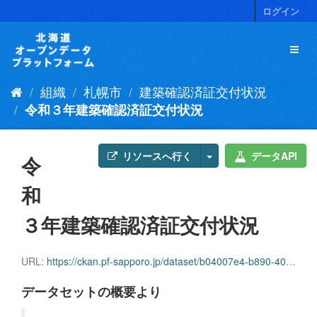
ス
ログイン
キ
ッ
プ
し
て
組織
札幌市
建築確認済証交付状況
内
容
令和３年建築確認済証交付状況
へ
リソースへ行く
データAPI
令
和
３年建築確認済証交付状況
URL:
https://ckan.pf-sapporo.jp/dataset/b04007e4-b890-40a1-ae47-5037fe69e048/resource/8d9b7f11-48be-418c-b589-b6a6c6c2780b/download/202112toukeikentikukakunin.csv
データセットの概要より