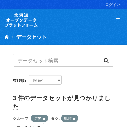
ス
ログイン
キ
ッ
プ
し
て
データセット
内
容
へ
並び順
3 件のデータセットが見つかりまし
た
グループ:
防災
タグ:
地震