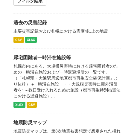
フィルタ結果
過去の災害記録
主要災害記録および札幌における震度4以上の地震
CSV
XLSX
帰宅困難者一時滞在施設等
札幌市内にある、大規模災害時における帰宅困難者のた
めの一時滞在施設および一時退避場所の一覧です。
（「札幌駅・大通駅周辺地区都市再生安全確保計画」よ
り抜粋） ※一時滞在施設・・・大規模災害時に屋外滞留
者を1～数日受け入れるための施設（都市再生特別措置法
における退避施設）...
XLSX
CSV
地震防災マップ
地震防災マップは、第3次地震被害想定で想定された揺れ