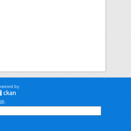
owered by
語