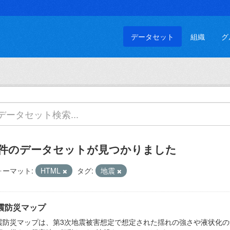
データセット
組織
グ
 件のデータセットが見つかりました
ォーマット:
HTML
タグ:
地震
震防災マップ
震防災マップは、第3次地震被害想定で想定された揺れの強さや液状化