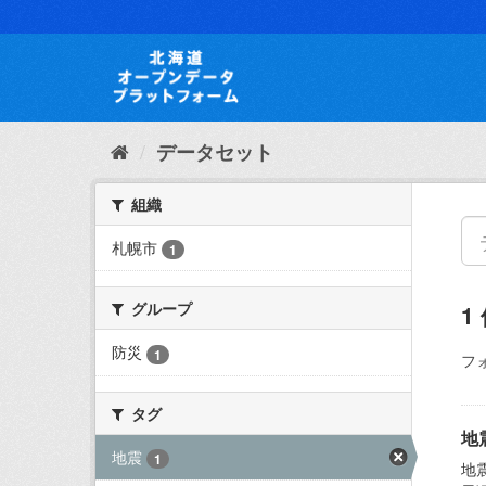
ス
キ
ッ
プ
し
て
内
データセット
容
へ
組織
札幌市
1
グループ
1
防災
1
フ
タグ
地
地震
1
地