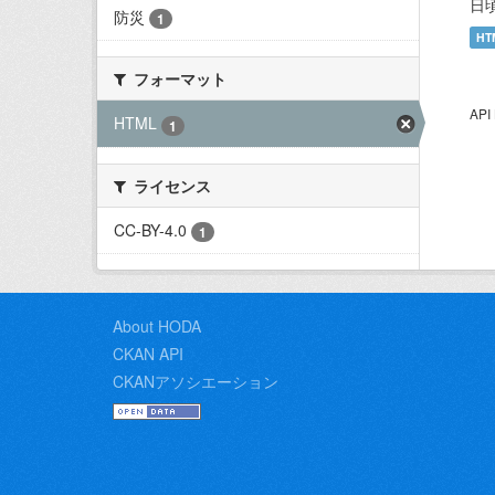
日
防災
1
HT
フォーマット
AP
HTML
1
ライセンス
CC-BY-4.0
1
About HODA
CKAN API
CKANアソシエーション