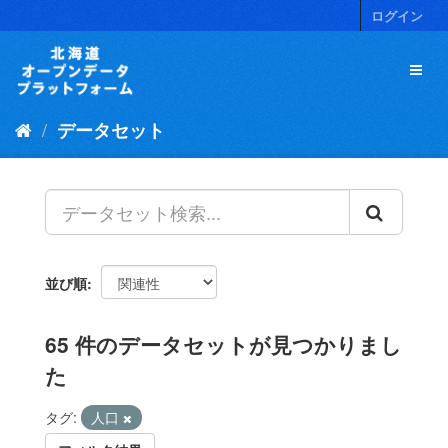
ス
ログイン
キ
ッ
プ
し
て
データセット
内
容
へ
並び順
65 件のデータセットが見つかりまし
た
タグ:
人口