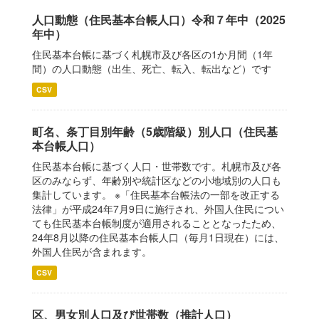
人口動態（住民基本台帳人口）令和７年中（2025
年中）
住民基本台帳に基づく札幌市及び各区の1か月間（1年
間）の人口動態（出生、死亡、転入、転出など）です
CSV
町名、条丁目別年齢（5歳階級）別人口（住民基
本台帳人口）
住民基本台帳に基づく人口・世帯数です。札幌市及び各
区のみならず、年齢別や統計区などの小地域別の人口も
集計しています。 ※「住民基本台帳法の一部を改正する
法律」が平成24年7月9日に施行され、外国人住民につい
ても住民基本台帳制度が適用されることとなったため、
24年8月以降の住民基本台帳人口（毎月1日現在）には、
外国人住民が含まれます。
CSV
区、男女別人口及び世帯数（推計人口）