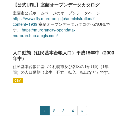
【公式URL】室蘭オープンデータカタログ
室蘭市公式ホームページのオープンデータページ
https://www.city.muroran.lg.jp/administration/?
content=1939
室蘭オープンデータカタログへのURLで
す。
https://murorancity-opendata-
muroran.hub.arcgis.com/
人口動態（住民基本台帳人口）平成15年中（2003
年中）
住民基本台帳に基づく札幌市及び各区の1か月間（1年
間）の人口動態（出生、死亡、転入、転出など）です。
CSV
1
2
3
4
»