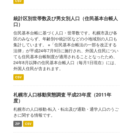
CSV
統計区別世帯数及び男女別人口（住民基本台帳人
口）
住民基本台帳に基づく人口・世帯数です。札幌市及び各
区のみならず、年齢別や統計区などの小地域別の人口も
集計しています。 ※「住民基本台帳法の一部を改正する
法律」が平成24年7月9日に施行され、外国人住民につい
ても住民基本台帳制度が適用されることとなったため、
24年8月以降の住民基本台帳人口（毎月1日現在）には、
外国人住民が含まれます。
CSV
札幌市人口移動実態調査 平成23年度（2011年
度）
札幌市の人口移動-転入・転出及び通勤・通学人口のうご
きに関する情報です。
ZIP
CSV