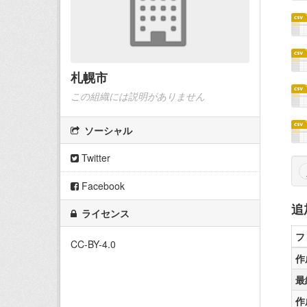
札幌市
この組織には説明がありません
ソーシャル
Twitter
Facebook
追
ライセンス
フ
CC-BY-4.0
作
最
作