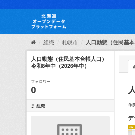
ス
キ
ッ
プ
し
て
内
組織
札幌市
人口動態（住民基本
容
へ
人口動態（住民基本台帳人口）
令和8年中（2026年中）
フォロワー
0
住
組織
デ