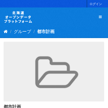
ス
ログイン
キ
ッ
プ
し
て
グループ
都市計画
内
容
へ
都市計画