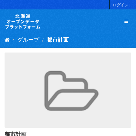
ス
ログイン
キ
ッ
プ
し
て
グループ
都市計画
内
容
へ
都市計画