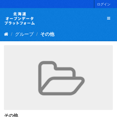
ス
ログイン
キ
ッ
プ
し
て
グループ
その他
内
容
へ
その他