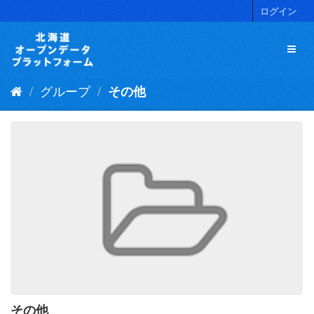
ス
ログイン
キ
ッ
プ
し
て
グループ
その他
内
容
へ
その他