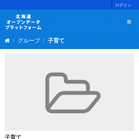
ス
ログイン
キ
ッ
プ
し
て
グループ
子育て
内
容
へ
子育て