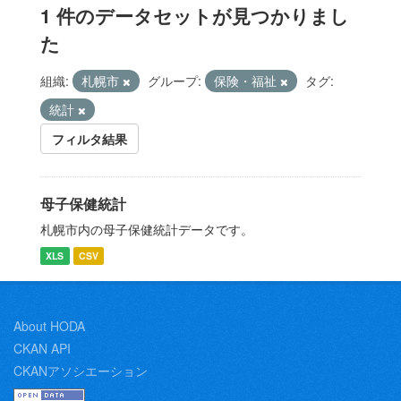
1 件のデータセットが見つかりまし
た
組織:
札幌市
グループ:
保険・福祉
タグ:
統計
フィルタ結果
母子保健統計
札幌市内の母子保健統計データです。
XLS
CSV
About HODA
CKAN API
CKANアソシエーション