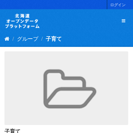
ス
ログイン
キ
ッ
プ
し
て
グループ
子育て
内
容
へ
子育て