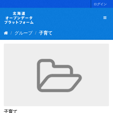
ス
ログイン
キ
ッ
プ
し
て
グループ
子育て
内
容
へ
子育て