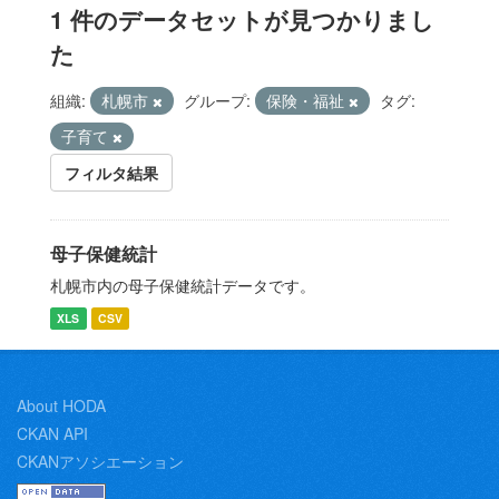
1 件のデータセットが見つかりまし
た
組織:
札幌市
グループ:
保険・福祉
タグ:
子育て
フィルタ結果
母子保健統計
札幌市内の母子保健統計データです。
XLS
CSV
About HODA
CKAN API
CKANアソシエーション