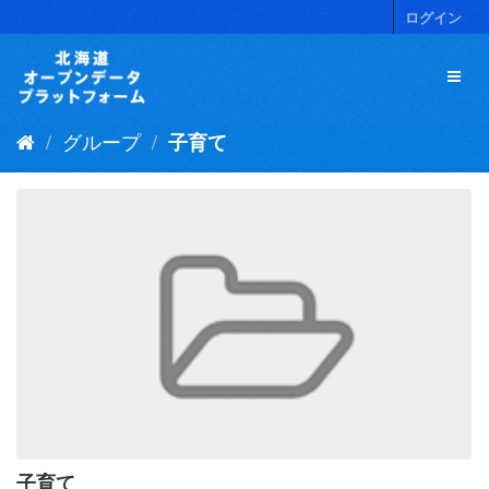
ス
ログイン
キ
ッ
プ
し
て
グループ
子育て
内
容
へ
子育て