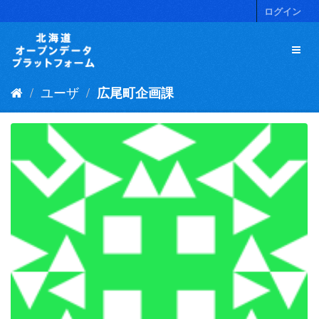
ス
ログイン
キ
ッ
プ
し
て
ユーザ
広尾町企画課
内
容
へ