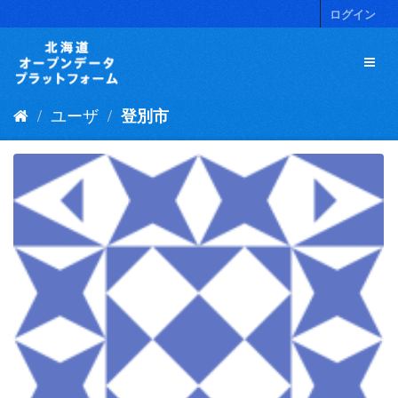
ス
ログイン
キ
ッ
プ
し
て
ユーザ
登別市
内
容
へ