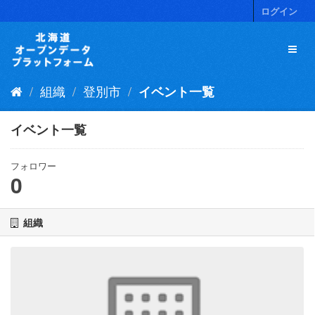
ス
ログイン
キ
ッ
プ
し
て
組織
登別市
イベント一覧
内
容
へ
イベント一覧
フォロワー
0
組織