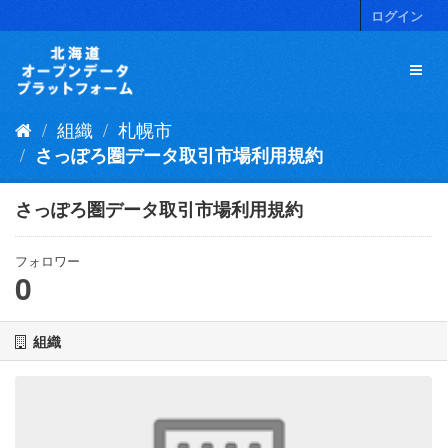
ス
ログイン
キ
ッ
プ
し
て
組織
札幌市
内
容
さっぽろ圏データ取引市場利用規約
へ
さっぽろ圏データ取引市場利用規約
フォロワー
0
組織