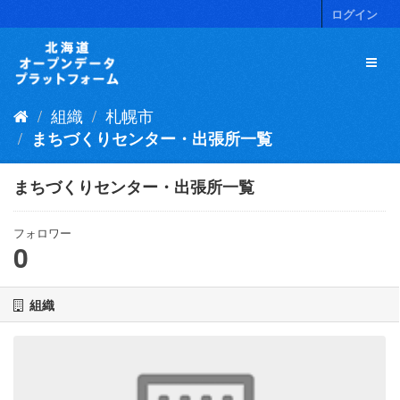
ス
ログイン
キ
ッ
プ
し
て
組織
札幌市
内
容
まちづくりセンター・出張所一覧
へ
まちづくりセンター・出張所一覧
フォロワー
0
組織