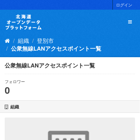
ス
ログイン
キ
ッ
プ
し
て
組織
登別市
内
容
公衆無線LANアクセスポイント一覧
へ
公衆無線LANアクセスポイント一覧
フォロワー
0
組織