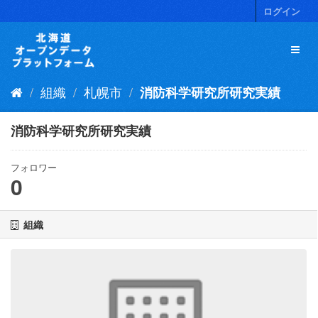
ス
ログイン
キ
ッ
プ
し
て
組織
札幌市
消防科学研究所研究実績
内
容
へ
消防科学研究所研究実績
フォロワー
0
組織