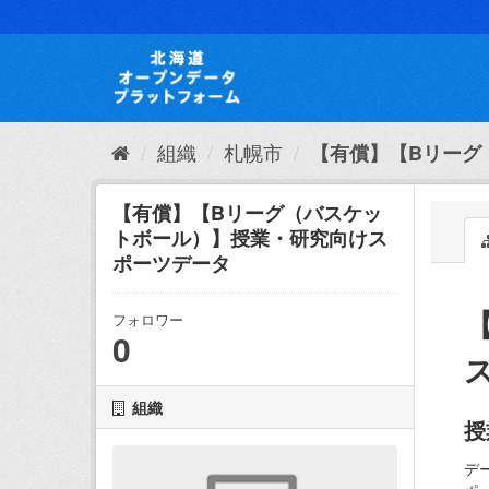
ス
キ
ッ
プ
し
て
内
組織
札幌市
【有償】【Bリーグ（
容
へ
【有償】【Bリーグ（バスケッ
トボール）】授業・研究向けス
ポーツデータ
フォロワー
0
組織
授
デ