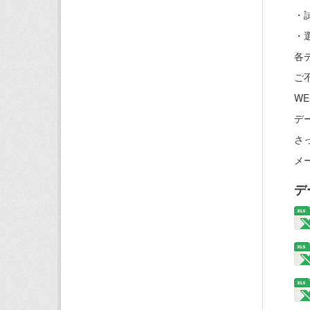
・
・
各
ご
W
デ
さ
メー
デ