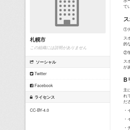
ポ
て
ス
①
ス
札幌市
的
この組織には説明がありません
②
ス
ソーシャル
が
Twitter
B
Facebook
主
れ
ライセンス
だ
・
CC-BY-4.0
・
・