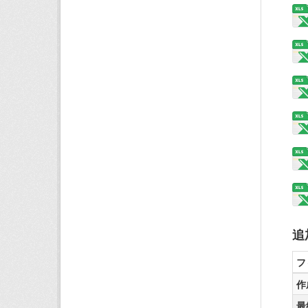
追
フ
作
最