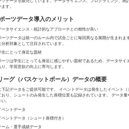
ーツデータを販売しています。データサイエンス、プログラミング、統
います。
ポーツデータ導入のメリット
データサイエンス・統計的なアプローチとの相性が良い
ポーツデータは統一のルール内で試合ごとに毎回異なる展開が生まれま
な分析対象として注目されています。
学生にとって身近な題材
ポーツは学生にとっても身近に感じやすい題材であるため、データサイ
あり、学習意欲の向上に寄与します。
リーグ（バスケットボール）データの概要
に下記データをご提供可能です。 イベントデータは発生したイベント（
ており、シュートのみ発生した座標位置も記録されています。 データ量
さい。
イベントデータ
イベントデータ（シュート座標付き）
チーム・選手成績データ