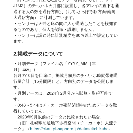
J1/J2）のチ･カ･ホ天井部に設置し、各アレイの直下を通
過する人の数を通行方向別（北向:さっぽろ駅方面/南向:
大通駅方面） に計測しています。
・センサーは天井と床の間に人が通過したことを検知す
るものであり、個人を認識・識別しません。
・センサーは調達時に計測精度を80％以上で設定してい
ます。
2.掲載データについて
・月別データ（ファイル名「YYYY_MM［年
月］.csv」）
各月の10日を目途に、掲載月前月のチ･カ･ホ時間帯別通
行量合計（15分間隔）と、方向別のデータを公開しま
す。
・月別データは、2024年2月分から閲覧・取得可能で
す。
・0:46～5:44はチ・カ・ホ夜間閉鎖中のためデータを取
得していません。
・2023年9月以前のデータと比較されたい場合、
「（旧）札幌駅前通地下歩行空間（チ・カ・ホ）人流デ
ータ」（
https://ckan.pf-sapporo.jp/dataset/chikaho-