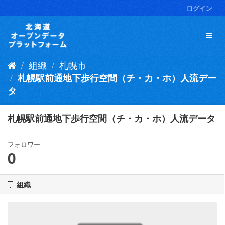
ス
ログイン
キ
ッ
プ
し
て
組織
札幌市
内
容
札幌駅前通地下歩行空間（チ・カ・ホ）人流デー
へ
タ
札幌駅前通地下歩行空間（チ・カ・ホ）人流データ
フォロワー
0
組織