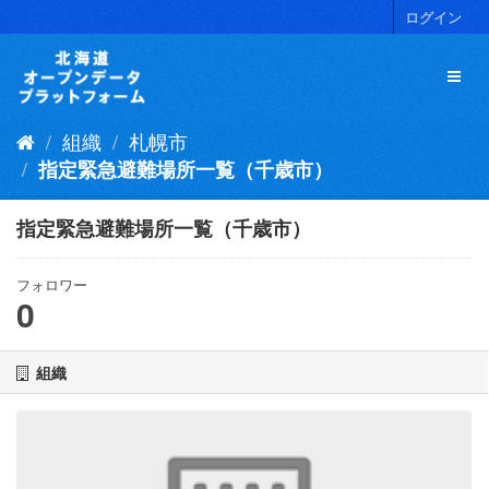
ス
ログイン
キ
ッ
プ
し
て
組織
札幌市
内
容
指定緊急避難場所一覧（千歳市）
へ
指定緊急避難場所一覧（千歳市）
フォロワー
0
組織