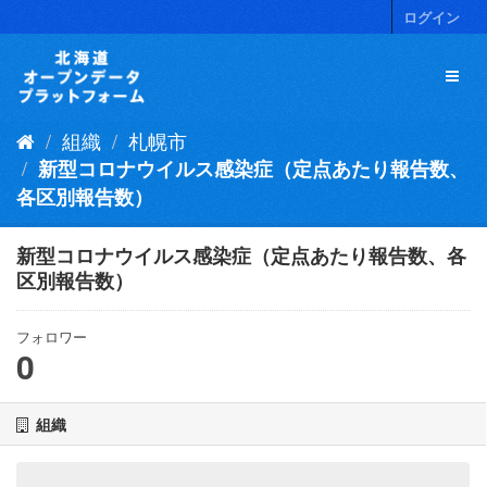
ス
ログイン
キ
ッ
プ
し
て
組織
札幌市
内
容
新型コロナウイルス感染症（定点あたり報告数、
へ
各区別報告数）
新型コロナウイルス感染症（定点あたり報告数、各
区別報告数）
フォロワー
0
組織