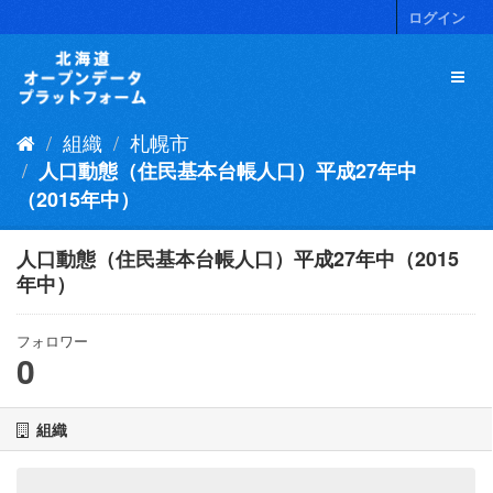
ス
ログイン
キ
ッ
プ
し
て
組織
札幌市
内
容
人口動態（住民基本台帳人口）平成27年中
へ
（2015年中）
人口動態（住民基本台帳人口）平成27年中（2015
年中）
フォロワー
0
組織