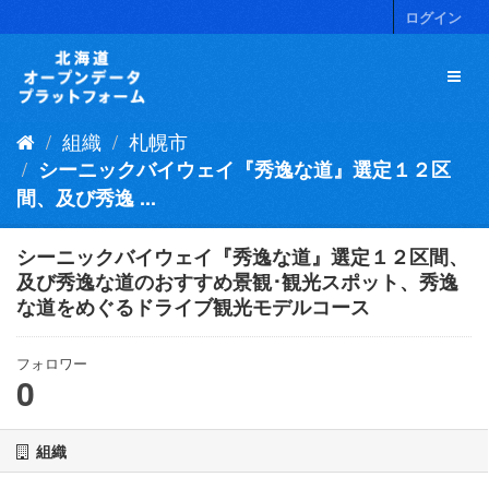
ス
ログイン
キ
ッ
プ
し
て
組織
札幌市
内
容
シーニックバイウェイ『秀逸な道』選定１２区
へ
間、及び秀逸 ...
シーニックバイウェイ『秀逸な道』選定１２区間、
及び秀逸な道のおすすめ景観･観光スポット、秀逸
な道をめぐるドライブ観光モデルコース
フォロワー
0
組織