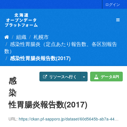
ス
ログイン
キ
ッ
プ
し
て
組織
札幌市
内
容
感染性胃腸炎（定点あたり報告数、各区別報告
へ
数）
感染性胃腸炎報告数(2017)
リソースへ行く
データAPI
感
染
性胃腸炎報告数(2017)
URL:
https://ckan.pf-sapporo.jp/dataset/60d5645b-ab7a-4433-93dd-8612d061ce49/resource/4663c528-5fbe-41ab-a4f2-a4ff2b0c14b0/download/ityouen2017.csv