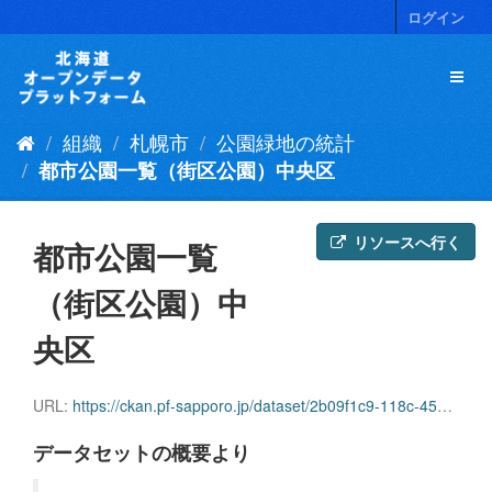
ス
ログイン
キ
ッ
プ
し
て
組織
札幌市
公園緑地の統計
内
容
都市公園一覧（街区公園）中央区
へ
リソースへ行く
都市公園一覧
（街区公園）中
央区
URL:
https://ckan.pf-sapporo.jp/dataset/2b09f1c9-118c-4507-9c75-a1a487b11c0b/resource/ddb999ae-fa04-424e-aed1-7c69bc71a93f/download/29-2-9-1.csv
データセットの概要より