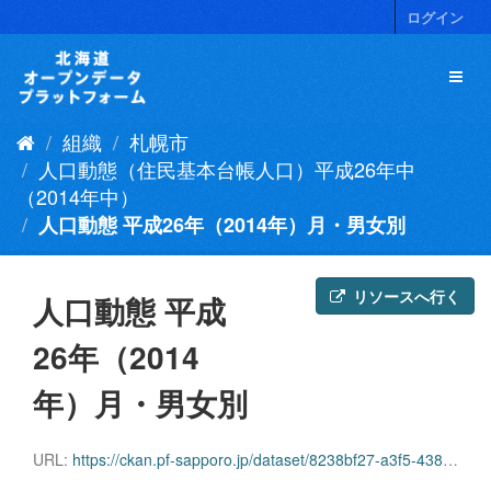
ス
ログイン
キ
ッ
プ
し
て
組織
札幌市
内
容
人口動態（住民基本台帳人口）平成26年中
へ
（2014年中）
人口動態 平成26年（2014年）月・男女別
リソースへ行く
人口動態 平成
26年（2014
年）月・男女別
URL:
https://ckan.pf-sapporo.jp/dataset/8238bf27-a3f5-4386-b57c-8faa5e2c710a/resource/52927931-1ca5-455b-86d3-b0b5997ed9ba/download/dotai2014tsukibetsu.csv