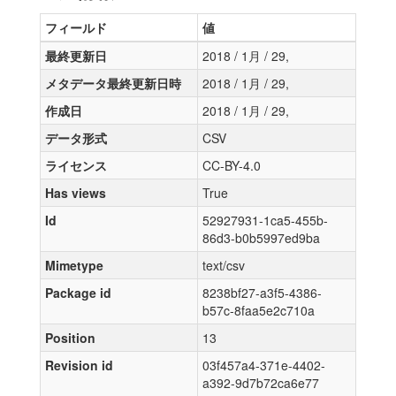
フィールド
値
最終更新日
2018 / 1月 / 29,
メタデータ最終更新日時
2018 / 1月 / 29,
作成日
2018 / 1月 / 29,
データ形式
CSV
ライセンス
CC-BY-4.0
Has views
True
Id
52927931-1ca5-455b-
86d3-b0b5997ed9ba
Mimetype
text/csv
Package id
8238bf27-a3f5-4386-
b57c-8faa5e2c710a
Position
13
Revision id
03f457a4-371e-4402-
a392-9d7b72ca6e77