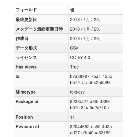
フィールド
値
最終更新日
2018 / 1月 / 29,
メタデータ最終更新日時
2018 / 1月 / 29,
作成日
2018 / 1月 / 29,
データ形式
CSV
ライセンス
CC-BY-4.0
Has views
True
Id
b7a38987-7ba4-455c-
b572-41dd542b5b88
Mimetype
text/csv
Package id
8238bf27-a3f5-4386-
b57c-8faa5e2c710a
Position
11
Revision id
32044692-dc55-4d2a-
ad77-e3e49aa52180