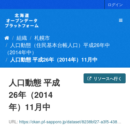
ス
ログイン
キ
ッ
プ
し
て
組織
札幌市
内
容
人口動態（住民基本台帳人口）平成26年中
へ
（2014年中）
人口動態 平成26年（2014年）11月中
リソースへ行く
人口動態 平成
26年（2014
年）11月中
URL:
https://ckan.pf-sapporo.jp/dataset/8238bf27-a3f5-4386-b57c-8faa5e2c710a/resource/b7a38987-7ba4-455c-b572-41dd542b5b88/download/dotai201411.csv