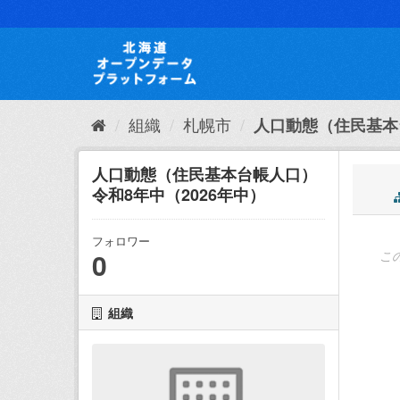
ス
キ
ッ
プ
し
て
内
組織
札幌市
人口動態（住民基本
容
へ
人口動態（住民基本台帳人口）
令和8年中（2026年中）
フォロワー
0
こ
組織