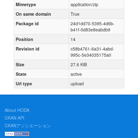
Mimetype
application/zip
On same domain
True
Package id
24d1dd70-5395-4d6b-
b41f-0d83e8eabdb9
Position
14
Revision id
c58b4761-6a31-4abd-
995c-5e34035175a0
Size
27.6 KiB
State
active
Url type
upload
About HODA
CKAN API
CKANアソシエーション