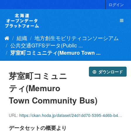
ス
ログイン
キ
ッ
プ
し
て
組織
地方創生モビリティコンソーシアム
内
容
公共交通GTFSデータ(Public ...
へ
芽室町コミュニティ(Memuro Town ...
ダウンロード
芽室町コミュニ
ティ(Memuro
Town Community Bus)
URL:
https://ckan.hoda.jp/dataset/24d1dd70-5395-4d6b-b41f-0d83e8eabdb9/resource/2a15bf71-a472-4e7b-9722-1e304ba8e400/download/memurocho_com.zip
データセットの概要より