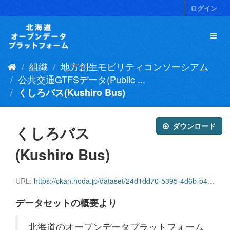
ス
ログイン
キ
ッ
プ
し
て
組織
地方創生モビリティコンソーシアム
内
容
公共交通GTFSデータ(Public ...
へ
くしろバス(Kushiro Bus)
ダウンロード
くしろバス
(Kushiro Bus)
URL:
https://ckan.hoda.jp/dataset/24d1dd70-5395-4d6b-b41f-0d83e8eabdb9/resource/dd2557d2-39f9-4e03-8703-117c64eaabe2/download/kushiro_bus.zip
データセットの概要より
北海道のオープンデータプラットフォーム