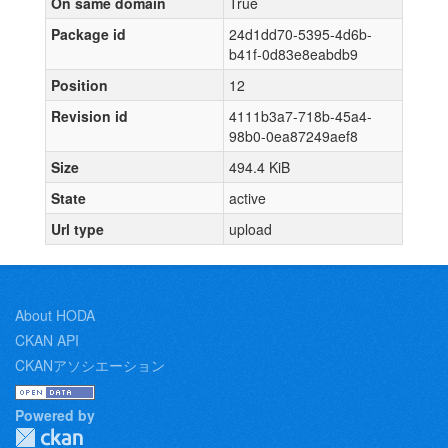
On same domain
True
Package id
24d1dd70-5395-4d6b-
b41f-0d83e8eabdb9
Position
12
Revision id
4111b3a7-718b-45a4-
98b0-0ea87249aef8
Size
494.4 KiB
State
active
Url type
upload
About HODA
CKAN API
CKANアソシエーション
Powered by