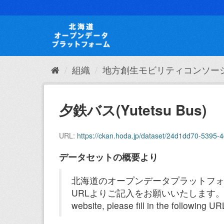
ス
キ
ッ
プ
し
て
内
組織
地方創生モビリティコンソー
容
へ
夕鉄バス(Yutetsu Bus)
URL:
https://ckan.hoda.jp/dataset/24d1dd70-539
データセットの概要より
北海道のオープンデータプラットフォ
URLよりご記入をお願いいたします。 既にご記入
website, please fill in the following URL