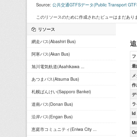
Source:
公共交通GTFSデータ(Public Transport GTFS
このリソースのために作成されたビューはまだあり
リソース
網走バス(Abashiri Bus)
追
阿寒バス(Akan Bus)
フ
最
旭川電気軌道(Asahikawa ...
メ
あつまバス(Atsuma Bus)
作
札幌ばんけい(Sapporo Bankei)
デ
ラ
道南バス(Donan Bus)
Id
沿岸バス(Engan Bus)
Mi
恵庭市コミュニティ(Eniwa City ...
On