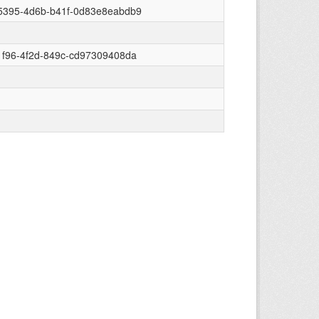
5395-4d6b-b41f-0d83e8eabdb9
1f96-4f2d-849c-cd97309408da