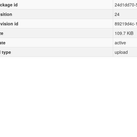
ckage id
24d1dd70-
sition
24
vision id
89219d4c-
ze
109.7 KiB
ate
active
l type
upload