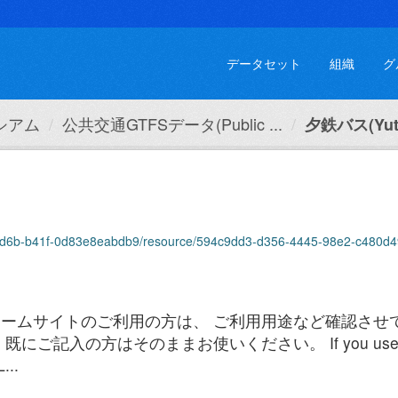
データセット
組織
グ
シアム
公共交通GTFSデータ(Public ...
夕鉄バス(Yute
5-4d6b-b41f-0d83e8eabdb9/resource/594c9dd3-d356-4445-98e2-c480d4
ームサイトのご利用の方は、 ご利用用途など確認させ
の方はそのままお使いください。 If you use Hokkaido'
...