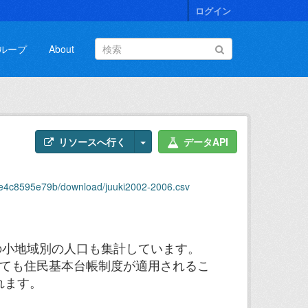
ログイン
ループ
About
リソースへ行く
データAPI
1e4c8595e79b/download/juuki2002-2006.csv
の小地域別の人口も集計しています。
いても住民基本台帳制度が適用されるこ
れます。