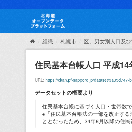
ス
キ
ッ
プ
し
て
内
組織
札幌市
区、男女別人口及び
容
へ
住民基本台帳人口 平成14年
URL:
https://ckan.pf-sapporo.jp/dataset/3a35d7
データセットの概要より
住民基本台帳に基づく人口・世帯数
※「住民基本台帳法の一部を改正する
ととなったため、24年8月以降の住