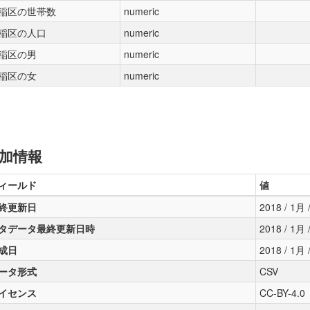
稲区の世帯数
numeric
稲区の人口
numeric
稲区の男
numeric
稲区の女
numeric
加情報
ィールド
値
終更新日
2018 / 1月 /
タデータ最終更新日時
2018 / 1月 /
成日
2018 / 1月 /
ータ形式
CSV
イセンス
CC-BY-4.0