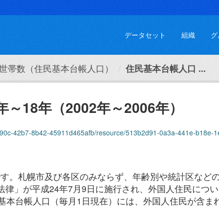
データセット
組織
グ
世帯数（住民基本台帳人口）
住民基本台帳人口 ...
～18年（2002年～2006年）
47-b90c-42b7-8b42-45911d465afb/resource/513b2d91-0a3a-441e-b18e-
です。札幌市及び各区のみならず、年齢別や統計区など
法律」が平成24年7月9日に施行され、外国人住民につ
民基本台帳人口（毎月1日現在）には、外国人住民が含ま