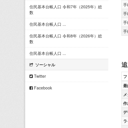
手
住民基本台帳人口 令和7年（2025年）総
数
手
手
住民基本台帳人口 ...
手
住民基本台帳人口 令和8年（2026年）総
数
住民基本台帳人口 ...
追
ソーシャル
Twitter
フ
最
Facebook
メ
作
デ
ラ