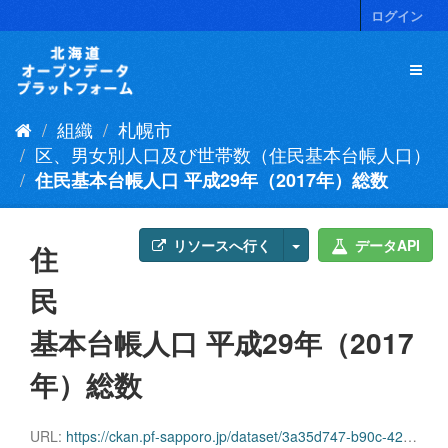
ス
ログイン
キ
ッ
プ
し
て
組織
札幌市
内
容
区、男女別人口及び世帯数（住民基本台帳人口）
へ
住民基本台帳人口 平成29年（2017年）総数
リソースへ行く
データAPI
住
民
基本台帳人口 平成29年（2017
年）総数
URL:
https://ckan.pf-sapporo.jp/dataset/3a35d747-b90c-42b7-8b42-45911d465afb/resource/f56dd6be-e112-45a8-9b12-af6f8ac47b14/download/juuki201712sousu.csv