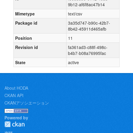
9b12-af6f8ac47b14
Mimetype
text/csv
Package id
3a35d747-b90c-42b7-
8b42-45911d465afb
Position
11
Revision id
fa361ad3-c88f-498c-
b4b7-b08a76995fac
State
active
About HODA
CKAN API
CKANアソシエーション
Powered by