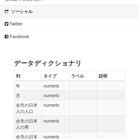
ソーシャル
Twitter
Facebook
データディクショナリ
列
タイプ
ラベル
説明
年
numeric
月
numeric
全市の日本
numeric
人の人口
全市の日本
numeric
人の男
全市の日本
numeric