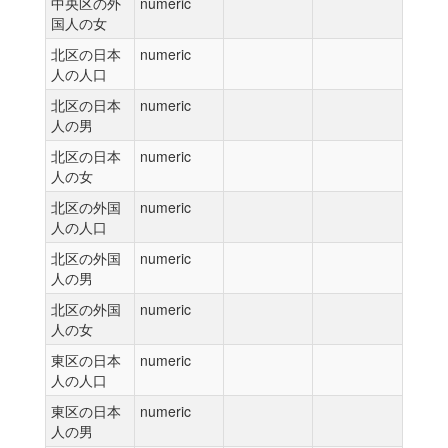
中央区の外
numeric
国人の女
北区の日本
numeric
人の人口
北区の日本
numeric
人の男
北区の日本
numeric
人の女
北区の外国
numeric
人の人口
北区の外国
numeric
人の男
北区の外国
numeric
人の女
東区の日本
numeric
人の人口
東区の日本
numeric
人の男