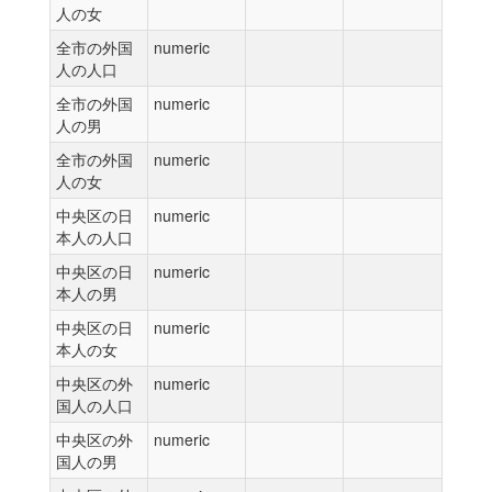
人の女
全市の外国
numeric
人の人口
全市の外国
numeric
人の男
全市の外国
numeric
人の女
中央区の日
numeric
本人の人口
中央区の日
numeric
本人の男
中央区の日
numeric
本人の女
中央区の外
numeric
国人の人口
中央区の外
numeric
国人の男