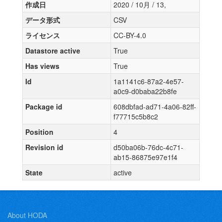
作成日
2020 / 10月 / 13,
データ形式
CSV
ライセンス
CC-BY-4.0
Datastore active
True
Has views
True
Id
1a1141c6-87a2-4e57-
a0c9-d0baba22b8fe
Package id
608dbfad-ad71-4a06-82ff-
f77715c5b8c2
Position
4
Revision id
d50ba06b-76dc-4c71-
ab15-86875e97e1f4
State
active
About HODA