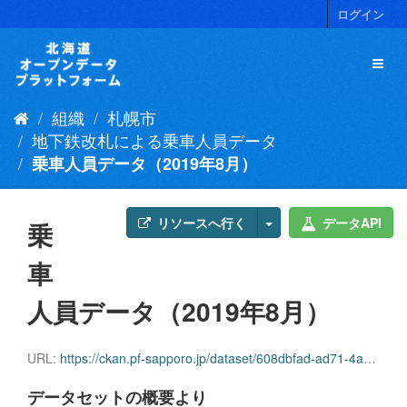
ス
ログイン
キ
ッ
プ
し
て
組織
札幌市
内
容
地下鉄改札による乗車人員データ
へ
乗車人員データ（2019年8月）
リソースへ行く
データAPI
乗
車
人員データ（2019年8月）
URL:
https://ckan.pf-sapporo.jp/dataset/608dbfad-ad71-4a06-82ff-f77715c5b8c2/resource/1a1141c6-87a2-4e57-a0c9-d0baba22b8fe/download/jyousyajinnin2019.8.csv
データセットの概要より