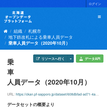
ス
ログイン
キ
ッ
プ
し
て
組織
札幌市
内
容
地下鉄改札による乗車人員データ
へ
乗車人員データ（2020年10月）
リソースへ行く
データAPI
乗
車
人員データ（2020年10月）
URL:
https://ckan.pf-sapporo.jp/dataset/608dbfad-ad71-4a06-82ff-f77715c5b8c2/resource/7b773c00-a039-4d60-b7ab-35b6b4d62fbc/download/jyousyajinnin2020.10.csv
データセットの概要より