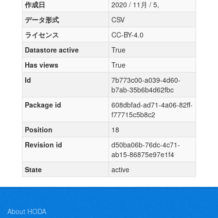
作成日
2020 / 11月 / 5,
データ形式
CSV
ライセンス
CC-BY-4.0
Datastore active
True
Has views
True
Id
7b773c00-a039-4d60-
b7ab-35b6b4d62fbc
Package id
608dbfad-ad71-4a06-82ff-
f77715c5b8c2
Position
18
Revision id
d50ba06b-76dc-4c71-
ab15-86875e97e1f4
State
active
About HODA